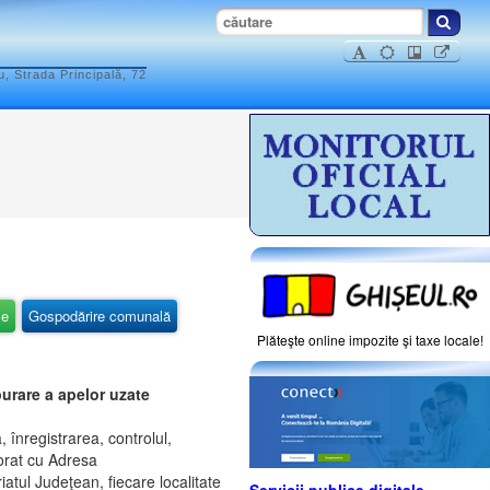
, Strada Principală, 72
ce
Gospodărire comunală
Plăteşte online impozite şi taxe locale!
purare a apelor uzate
înregistrarea, controlul,
borat cu Adresa
tul Judeţean, fiecare localitate
Servicii publice digitale