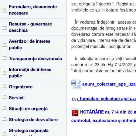
are obligaţia întocmirii „Registru
Formulare, documente
imobilele ce au in dotare fosă sep
necesare
În vederea îndeplinirii acestei obl
Resurse - guvernare
documentaţiei de înregistrare în 
deschisă
dovedirea carora este necesar să 
de vidanjare, intervalele de descă
Avertizor de interes
protecţiei mediului înconjurător.
public
Transparența decizională
În situaţia în care nu veţi îndepli
conform art.23 din Hg 714/2022 pri
Informaţii de interes
întreţinerea sistemelor individua
public
anunt_colectare_ape_uza
Organizare
Servicii
>>> formulare colectare ape uz
Situaţii de urgenţă
HOTĂRÂRE nr. 714 din 26 mai
Strategia de dezvoltare
controlul, exploatarea și între
Strategia naţională