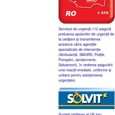
Serviciul de urgență 112 asigură
preluarea apelurilor de urgență de
la cetățeni și transmiterea
acestora către agențiile
specializate de intervenție
(Ambulanță, SMURD, Poliție,
Pompieri, Jandarmerie,
Salvamont), în vederea asigurării
unei reacții imediate, uniforme și
unitare pentru soluționarea
urgențelor.
Sunteţi cetăţean al UE sau