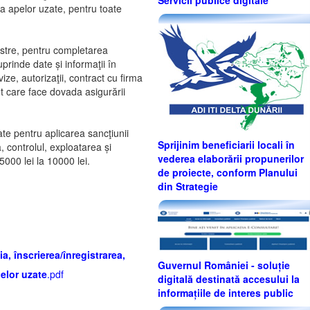
 a apelor uzate, pentru toate
oastre, pentru completarea
rinde date și informaţii în
e, autorizaţii, contract cu firma
nt care face dovada asigurării
ate pentru aplicarea sancţiunii
Sprijinim beneficiarii locali în
, controlul, exploatarea și
vederea elaborării propunerilor
000 lei la 10000 lei.
de proiecte, conform Planului
din Strategie
, înscrierea/înregistrarea,
Guvernul României - soluție
pelor uzate
.pdf
digitală destinată accesului la
informațiile de interes public