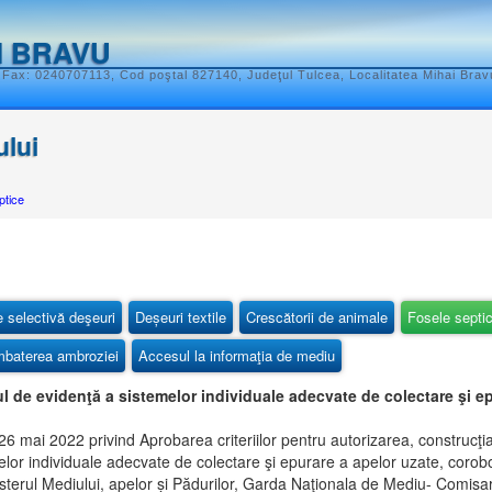
I BRAVU
 Fax: 0240707113, Cod poştal 827140, Judeţul Tulcea, Localitatea Mihai Bravu
ului
ptice
e selectivă deşeuri
Deșeuri textile
Crescătorii de animale
Fosele septi
baterea ambroziei
Accesul la informaţia de mediu
rul de evidenţă a sistemelor individuale adecvate de colectare şi e
mai 2022 privind Aprobarea criteriilor pentru autorizarea, construcţia, 
melor individuale adecvate de colectare şi epurare a apelor uzate, coro
erul Mediului, apelor și Pădurilor, Garda Naţionala de Mediu- Comisaria