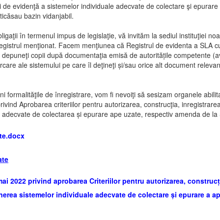
lui de evidenţă a sistemelor individuale adecvate de colectare şi epurare
ticăsau bazin vidanjabil.
igaţii în termenul impus de legislaţie, vă invităm la sediul instituţiei n
registrul menţionat. Facem menţiunea că Registrul de evidenta a SLA cup
depuneţi copii după documentaţia emisă de autoritățile competente (aviz
rcare ale sistemului pe care îl deţineţi și/sau orice alt document releva
ni formalităţile de înregistrare, vom fi nevoiţi să sesizam organele abilit
vind Aprobarea criteriilor pentru autorizarea, construcţia, inregistrarea
le adecvate de colectarea și epurare ape uzate, respectiv amenda de la 5
te.docx
ate
 2022 privind aprobarea Criteriilor pentru autorizarea, construcția
ținerea sistemelor individuale adecvate de colectare și epurare a a