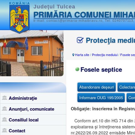
Judeţul Tulcea
PRIMĂRIA COMUNEI MIHA
e-mail: contact@primaria-mihaibravu.ro, Tel: 0240707113,
Protecţia medi
Harta site
/
Protecţia mediului
/
Fosele se
Fosele septice
Abandonare deşeuri
Colectar
Administraţie
Informare OUG 195/2005
Com
Anunţuri, comunicate
Obligaţie: înscrierea în Regist
Consiliul local
Conform art.10 din HG 714 din 26 
exploatarea şi întreţinerea siste
Contact
nr.2622/26.09.2022 emisăde Minist