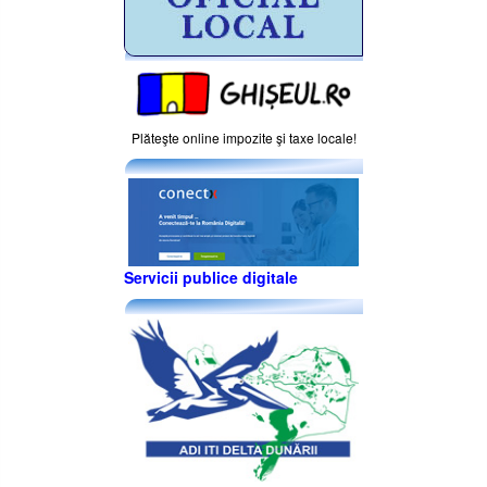
Plăteşte online impozite şi taxe locale!
Servicii publice digitale