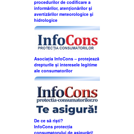
procedurilor de codificare a
informărilor, atenţionărilor şi
avertizărilor meteorologice şi
hidrologice
Asociația InfoCons – protejează
drepturile și interesele legitime
ale consumatorilor
De ce să riști?
InfoCons protecția
consumatorului de asigurări!