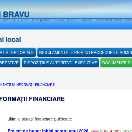
I BRAVU
 Fax: 0240707113, Cod poştal 827140, Judeţul Tulcea, Localitatea Mihai Bravu
l local
ATIV-TERITORIALE
REGULAMENTELE PRIVIND PROCEDURILE ADMIN
IBERATIVE
DISPOZIȚIILE AUTORITĂȚII EXECUTIVE
DOCUMENTE ȘI 
ENTE ȘI INFORMAȚII FINANCIARE
FORMAȚII FINANCIARE
ultimile situaţii financiare publicate:
Proiect de buget iniţial pentru anul 2026
publicat: 09-04-2026
utilizat