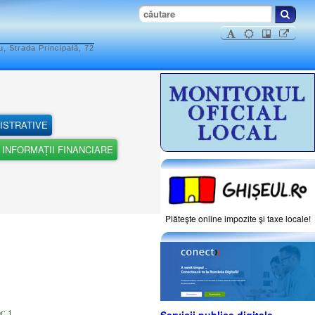
, Strada Principală, 72
ISTRATIVE
INFORMAȚII FINANCIARE
Plăteşte online impozite şi taxe locale!
or: 1
Servicii publice digitale