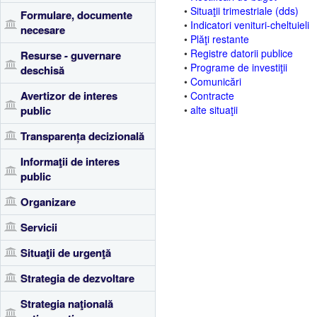
•
Situaţii trimestriale (dds)
Formulare, documente
•
Indicatori venituri-cheltuieli
necesare
•
Plăţi restante
•
Registre datorii publice
Resurse - guvernare
•
Programe de investiţii
deschisă
•
Comunicări
Avertizor de interes
•
Contracte
public
•
alte situaţii
Transparența decizională
Informaţii de interes
public
Organizare
Servicii
Situaţii de urgenţă
Strategia de dezvoltare
Strategia naţională