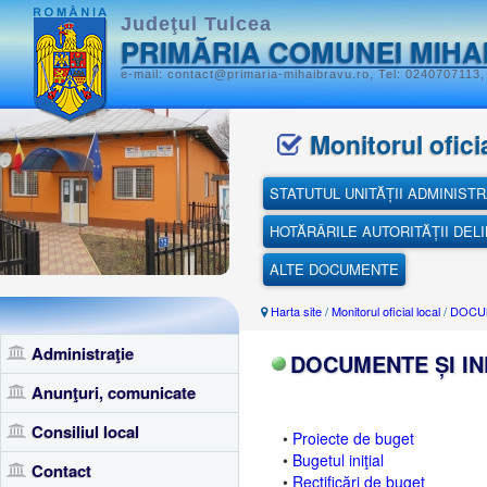
Judeţul Tulcea
PRIMĂRIA COMUNEI MIHA
e-mail: contact@primaria-mihaibravu.ro, Tel: 0240707113,
Monitorul oficia
STATUTUL UNITĂȚII ADMINISTR
HOTĂRÂRILE AUTORITĂȚII DEL
ALTE DOCUMENTE
Harta site
/
Monitorul oficial local
/
DOCUM
Administraţie
DOCUMENTE ȘI IN
Anunţuri, comunicate
Consiliul local
•
Proiecte de buget
•
Bugetul iniţial
Contact
•
Rectificări de buget