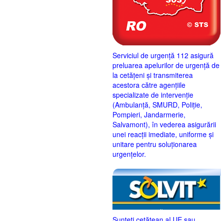
Serviciul de urgență 112 asigură
preluarea apelurilor de urgență de
la cetățeni și transmiterea
acestora către agențiile
specializate de intervenție
(Ambulanță, SMURD, Poliție,
Pompieri, Jandarmerie,
Salvamont), în vederea asigurării
unei reacții imediate, uniforme și
unitare pentru soluționarea
urgențelor.
Sunteţi cetăţean al UE sau