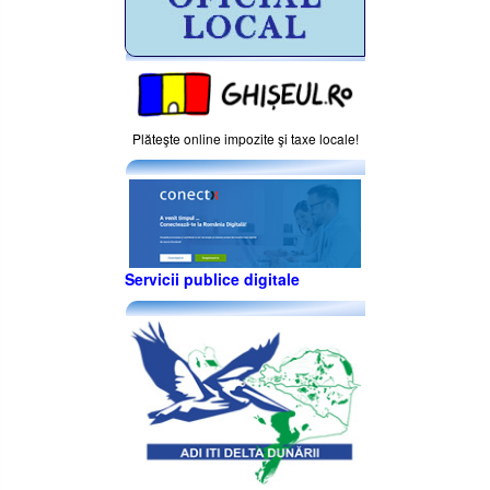
Plăteşte online impozite şi taxe locale!
Servicii publice digitale