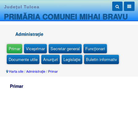
Judeţul Tulcea
PRIMĂRIA COMUNEI MIHAI BRAVU
Administraţie
Primar
Viceprimar
Secretar general
Funcţionari
Documente utile
Anunţuri
Legislaţie
Buletin informativ
Harta site
/
Administraţie
/
Primar
Primar