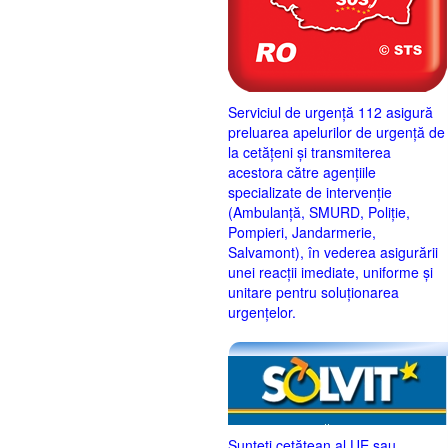
Serviciul de urgență 112 asigură
preluarea apelurilor de urgență de
la cetățeni și transmiterea
acestora către agențiile
specializate de intervenție
(Ambulanță, SMURD, Poliție,
Pompieri, Jandarmerie,
Salvamont), în vederea asigurării
unei reacții imediate, uniforme și
unitare pentru soluționarea
urgențelor.
Sunteţi cetăţean al UE sau