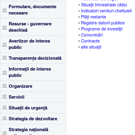
•
Situaţii trimestriale (dds)
Formulare, documente
•
Indicatori venituri-cheltuieli
necesare
•
Plăţi restante
•
Registre datorii publice
Resurse - guvernare
•
Programe de investiţii
deschisă
•
Comunicări
Avertizor de interes
•
Contracte
public
•
alte situaţii
Transparența decizională
Informaţii de interes
public
Organizare
Servicii
Situaţii de urgenţă
Strategia de dezvoltare
Strategia naţională