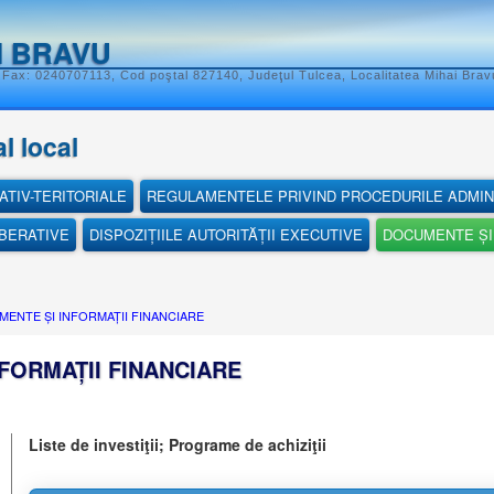
I BRAVU
 Fax: 0240707113, Cod poştal 827140, Judeţul Tulcea, Localitatea Mihai Bravu
l local
ATIV-TERITORIALE
REGULAMENTELE PRIVIND PROCEDURILE ADMIN
IBERATIVE
DISPOZIȚIILE AUTORITĂȚII EXECUTIVE
DOCUMENTE ȘI 
ENTE ȘI INFORMAȚII FINANCIARE
FORMAȚII FINANCIARE
Liste de investiţii; Programe de achiziţii