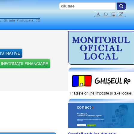
, Strada Principală, 72
ISTRATIVE
INFORMAȚII FINANCIARE
Plăteşte online impozite şi taxe locale!
Servicii publice digitale