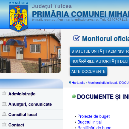
Judeţul Tulcea
PRIMĂRIA COMUNEI MIHA
e-mail: contact@primaria-mihaibravu.ro, Tel: 0240707113,
Monitorul oficia
STATUTUL UNITĂȚII ADMINISTR
HOTĂRÂRILE AUTORITĂȚII DEL
ALTE DOCUMENTE
Harta site
/
Monitorul oficial local
/
DOCUM
Administraţie
DOCUMENTE ȘI IN
Anunţuri, comunicate
Consiliul local
•
Proiecte de buget
•
Bugetul iniţial
Contact
•
Rectificări de buget