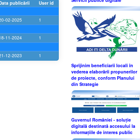
Data publicării
User id
20-02-2025
1
18-11-2024
1
21-12-2023
1
Sprijinim beneficiarii locali în
vederea elaborării propunerilor
de proiecte, conform Planului
din Strategie
Guvernul României - soluție
digitală destinată accesului la
informațiile de interes public