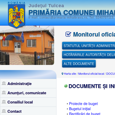
Judeţul Tulcea
PRIMĂRIA COMUNEI MIHA
e-mail: contact@primaria-mihaibravu.ro, Tel: 0240707113,
Monitorul oficia
STATUTUL UNITĂȚII ADMINISTR
HOTĂRÂRILE AUTORITĂȚII DEL
ALTE DOCUMENTE
Harta site
/
Monitorul oficial local
/
DOCUM
Administraţie
DOCUMENTE ȘI IN
Anunţuri, comunicate
Consiliul local
•
Proiecte de buget
•
Bugetul iniţial
Contact
•
Rectificări de buget