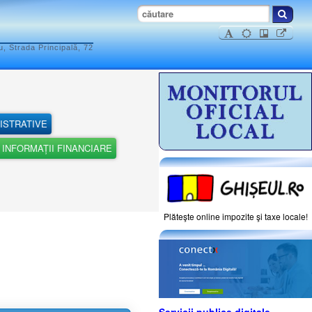
, Strada Principală, 72
ISTRATIVE
INFORMAȚII FINANCIARE
Plăteşte online impozite şi taxe locale!
Servicii publice digitale