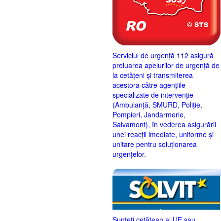
Serviciul de urgență 112 asigură
preluarea apelurilor de urgență de
la cetățeni și transmiterea
acestora către agențiile
specializate de intervenție
(Ambulanță, SMURD, Poliție,
Pompieri, Jandarmerie,
Salvamont), în vederea asigurării
unei reacții imediate, uniforme și
unitare pentru soluționarea
urgențelor.
Sunteţi cetăţean al UE sau