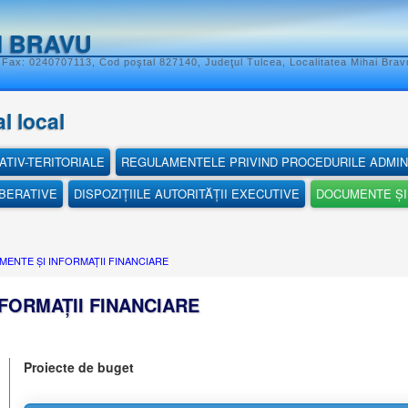
I BRAVU
 Fax: 0240707113, Cod poştal 827140, Judeţul Tulcea, Localitatea Mihai Bravu
l local
ATIV-TERITORIALE
REGULAMENTELE PRIVIND PROCEDURILE ADMIN
IBERATIVE
DISPOZIȚIILE AUTORITĂȚII EXECUTIVE
DOCUMENTE ȘI 
ENTE ȘI INFORMAȚII FINANCIARE
FORMAȚII FINANCIARE
Proiecte de buget