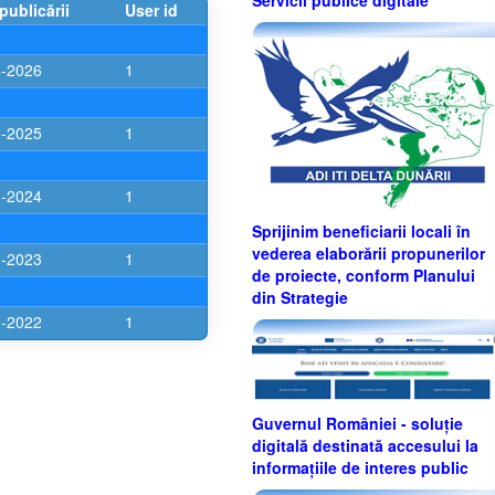
publicării
User id
4-2026
1
2-2025
1
1-2024
1
Sprijinim beneficiarii locali în
vederea elaborării propunerilor
1-2023
1
de proiecte, conform Planului
din Strategie
1-2022
1
Guvernul României - soluție
digitală destinată accesului la
informațiile de interes public