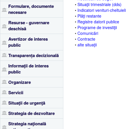
•
Situaţii trimestriale (dds)
Formulare, documente
•
Indicatori venituri-cheltuieli
necesare
•
Plăţi restante
•
Registre datorii publice
Resurse - guvernare
•
Programe de investiţii
deschisă
•
Comunicări
Avertizor de interes
•
Contracte
public
•
alte situaţii
Transparența decizională
Informaţii de interes
public
Organizare
Servicii
Situaţii de urgenţă
Strategia de dezvoltare
Strategia naţională