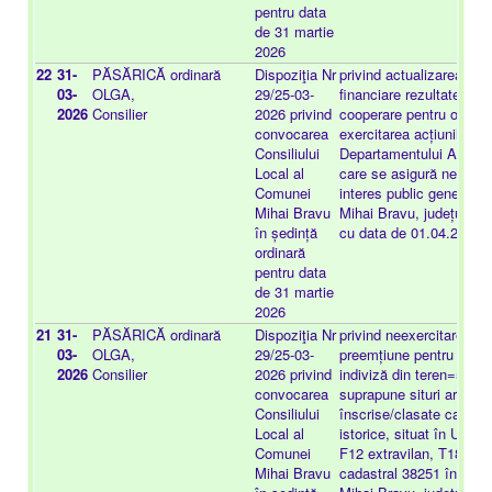
pentru data
de 31 martie
2026
22
31-
PĂSĂRICĂ
ordinară
Dispoziţia Nr
privind actualizarea oblig
03-
OLGA,
29/25-03-
financiare rezultate din
2026
Consilier
2026 privind
cooperare pentru organi
convocarea
exercitarea acțiunilor și 
Consiliului
Departamentului Adminis
Local al
care se asigură nevoile d
Comunei
interes public general a
Mihai Bravu
Mihai Bravu, județul Tu
în ședință
cu data de 01.04.2026
ordinară
pentru data
de 31 martie
2026
21
31-
PĂSĂRICĂ
ordinară
Dispoziţia Nr
privind neexercitarea dr
03-
OLGA,
29/25-03-
preemțiune pentru imobil
2026
Consilier
2026 privind
indiviză din teren=5000
convocarea
suprapune situri arheolo
Consiliului
înscrise/clasate ca mo
Local al
istorice, situat în U.A.T
Comunei
F12 extravilan, T18, A
Mihai Bravu
cadastral 38251 în CF 