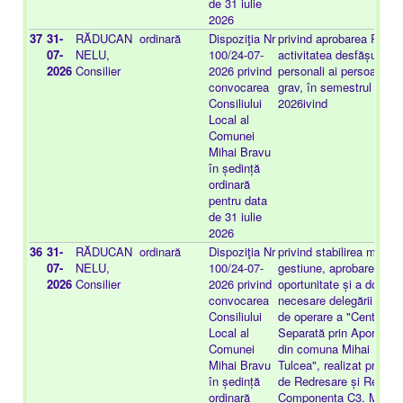
de 31 iulie
2026
37
31-
RĂDUCAN
ordinară
Dispoziţia Nr
privind aprobarea Raport
07-
NELU,
100/24-07-
activitatea desfășurată 
2026
Consilier
2026 privind
personali ai persoanelo
convocarea
grav, în semestrul I al a
Consiliului
2026ivind
Local al
Comunei
Mihai Bravu
în ședință
ordinară
pentru data
de 31 iulie
2026
36
31-
RĂDUCAN
ordinară
Dispoziţia Nr
privind stabilirea modalit
07-
NELU,
100/24-07-
gestiune, aprobarea Stu
2026
Consilier
2026 privind
oportunitate și a docume
convocarea
necesare delegării gestiun
Consiliului
de operare a "Centrului
Local al
Separată prin Aport Vol
Comunei
din comuna Mihai Bravu,
Mihai Bravu
Tulcea", realizat prin Pl
în ședință
de Redresare și Rezilien
ordinară
Componenta C3. Manag