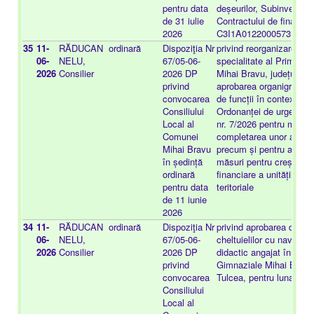
pentru data
deșeurilor, Subinvestiția
de 31 iulie
Contractului de finanțare
2026
C3I1A0122000573
35
11-
RĂDUCAN
ordinară
Dispoziţia Nr
privind reorganizarea ap
06-
NELU,
67/05-06-
specialitate al Primarul
2026
Consilier
2026 DP
Mihai Bravu, județul Tul
privind
aprobarea organigramei ș
convocarea
de funcții în contextul p
Consiliului
Ordonanței de urgență a
Local al
nr. 7/2026 pentru modifi
Comunei
completarea unor acte 
Mihai Bravu
precum și pentru adopta
în ședință
măsuri pentru creșterea 
ordinară
financiare a unităților ad
pentru data
teritoriale
de 11 iunie
2026
34
11-
RĂDUCAN
ordinară
Dispoziţia Nr
privind aprobarea decont
06-
NELU,
67/05-06-
cheltuielilor cu naveta p
2026
Consilier
2026 DP
didactic angajat în cadru
privind
Gimnaziale Mihai Bravu,
convocarea
Tulcea, pentru luna mar
Consiliului
Local al