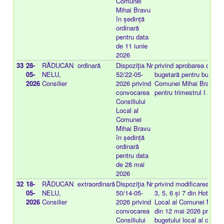
Comunei
Mihai Bravu
în ședință
ordinară
pentru data
de 11 iunie
2026
33
28-
RĂDUCAN
ordinară
Dispoziţia Nr
privind aprobarea contul
05-
NELU,
52/22-05-
bugetară pentru bugetul 
2026
Consilier
2026 privind
Comunei Mihai Bravu, ju
convocarea
pentru trimestrul I anul
Consiliului
Local al
Comunei
Mihai Bravu
în ședință
ordinară
pentru data
de 28 mai
2026
32
18-
RĂDUCAN
extraordinară
Dispoziţia Nr
privind modificarea Anex
05-
NELU,
50/14-05-
3, 5, 6 și 7 din Hotărâre
2026
Consilier
2026 privind
Local al Comunei Mihai 
convocarea
din 12 mai 2026 privind
Consiliului
bugetului local al comun