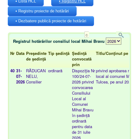
• Lista HCL
• Registru HCL
• Registru proiecte de hotărâri
• Dezbatere publică proiecte de hotărâri
Registrul hotărârilor consiliul local Mihai Bravu
Nr
Data
Preşedinte
Tip şedinţă
Şedinţă
Titlu/Conţinut pe scurt
de şedinţă
convocată
prin
40
31-
RĂDUCAN
ordinară
Dispoziţia Nr
privind aprobarea rectifi
07-
NELU,
100/24-07-
local al comunei Mihai B
2026
Consilier
2026 privind
Tulcea, pe anul 2026
convocarea
Consiliului
Local al
Comunei
Mihai Bravu
în ședință
ordinară
pentru data
de 31 iulie
2026