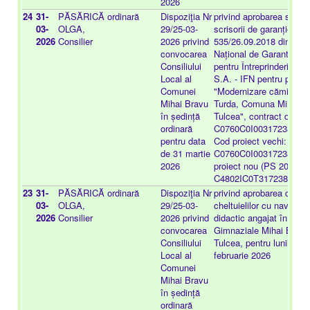
2026
24
31-
PĂSĂRICĂ
ordinară
Dispoziţia Nr
privind aprobarea solicită
03-
OLGA,
29/25-03-
scrisorii de garanție nr.
2026
Consilier
2026 privind
535/26.09.2018 din part
convocarea
Național de Garantare a 
Consiliului
pentru Întreprinderi Mici 
Local al
S.A. - IFN pentru proiec
Comunei
"Modernizare cămin cult
Mihai Bravu
Turda, Comuna Mihai Br
în ședință
Tulcea", contract de fina
ordinară
C0760C0I003172380000
pentru data
Cod proiect vechi:
de 31 martie
C0760C0I003172380000
2026
proiect nou (PS 2023- 2
C4802IC0T3172380000
23
31-
PĂSĂRICĂ
ordinară
Dispoziţia Nr
privind aprobarea decont
03-
OLGA,
29/25-03-
cheltuielilor cu naveta p
2026
Consilier
2026 privind
didactic angajat în cadru
convocarea
Gimnaziale Mihai Bravu,
Consiliului
Tulcea, pentru lunile ian
Local al
februarie 2026
Comunei
Mihai Bravu
în ședință
ordinară