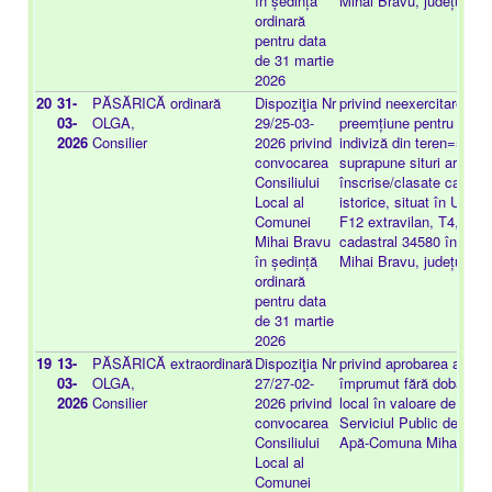
în ședință
Mihai Bravu, județul Tu
ordinară
pentru data
de 31 martie
2026
20
31-
PĂSĂRICĂ
ordinară
Dispoziţia Nr
privind neexercitarea dr
03-
OLGA,
29/25-03-
preemțiune pentru imobil
2026
Consilier
2026 privind
indiviză din teren=5000
convocarea
suprapune situri arheolo
Consiliului
înscrise/clasate ca mo
Local al
istorice, situat în U.A.T
Comunei
F12 extravilan, T4, A18
Mihai Bravu
cadastral 34580 în CF 
în ședință
Mihai Bravu, județul Tu
ordinară
pentru data
de 31 martie
2026
19
13-
PĂSĂRICĂ
extraordinară
Dispoziţia Nr
privind aprobarea acordă
03-
OLGA,
27/27-02-
împrumut fără dobândă 
2026
Consilier
2026 privind
local în valoare de 50.00
convocarea
Serviciul Public de Ali
Consiliului
Apă-Comuna Mihai Bra
Local al
Comunei