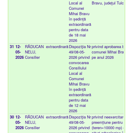
Local al
Bravu, judeţul Tulcea, 
Comunei
Mihai Bravu
în ședință
extraordinară
pentru data
de 18 mai
2026
31
12-
RĂDUCAN
extraordinară
Dispoziţia Nr
privind aprobarea bugetul
05-
NELU,
49/08-05-
comunei Mihai Bravu, ju
2026
Consilier
2026 privind
pe anul 2026
convocarea
Consiliului
Local al
Comunei
Mihai Bravu
în ședință
extraordinară
pentru data
de 12 mai
2026
30
12-
RĂDUCAN
extraordinară
Dispoziţia Nr
privind neexercitarea dr
05-
NELU,
49/08-05-
preemțiune pentru imobi
2026
Consilier
2026 privind
(teren=10000 mp) care 
convocarea
situri arheologice înscr