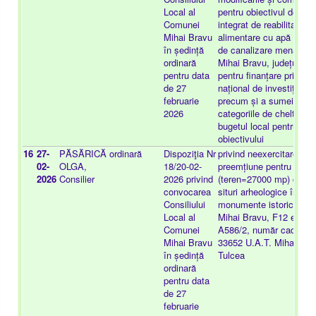
Local al
pentru obiectivul de inve
Comunei
integrat de reabilitare și
Mihai Bravu
alimentare cu apă și înf
în ședință
de canalizare menajeră
ordinară
Mihai Bravu, județul Tu
pentru data
pentru finanțare prin Pr
de 27
național de investiții "A
februarie
precum și a sumei repr
2026
categoriile de cheltuieli 
bugetul local pentru rea
obiectivului
16
27-
PĂSĂRICĂ
ordinară
Dispoziţia Nr
privind neexercitarea dr
02-
OLGA,
18/20-02-
preemțiune pentru imobi
2026
Consilier
2026 privind
(teren=27000 mp) care 
convocarea
situri arheologice înscr
Consiliului
monumente istorice, sit
Local al
Mihai Bravu, F12 extrav
Comunei
A586/2, număr cadastra
Mihai Bravu
33652 U.A.T. Mihai Brav
în ședință
Tulcea
ordinară
pentru data
de 27
februarie