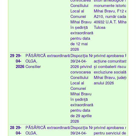
Consiliului
monumente istorice, sit
Local al
Mihai Bravu, F12 extrav
Comunei
A210, număr cadastral 
Mihai Bravu
40932 U.A.T. Mihai Brav
în ședință
Tulcea
extraordinară
pentru data
de 12 mai
2026
29
29-
PĂSĂRICĂ
extraordinară
Dispoziţia Nr
privind aprobarea Progr
04-
OLGA,
39/24-04-
acțiune comunitară desti
2026
Consilier
2026 privind
și combaterii riscului de
convocarea
excluziune socială la n
Consiliului
Mihai Bravu, județul Tul
Local al
anului 2026
Comunei
Mihai Bravu
în ședință
extraordinară
pentru data
de 29 aprilie
2026
28
29-
PĂSĂRICĂ
extraordinară
Dispoziţia Nr
privind aprobarea modific
04-
OLGA,
39/24-04-
pentru serviciul de alim