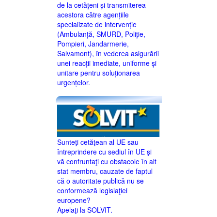
de la cetățeni și transmiterea
acestora către agențiile
specializate de intervenție
(Ambulanță, SMURD, Poliție,
Pompieri, Jandarmerie,
Salvamont), în vederea asigurării
unei reacții imediate, uniforme și
unitare pentru soluționarea
urgențelor.
Sunteţi cetăţean al UE sau
întreprindere cu sediul în UE şi
vă confruntaţi cu obstacole în alt
stat membru, cauzate de faptul
că o autoritate publică nu se
conformează legislaţiei
europene?
Apelaţi la SOLVIT.