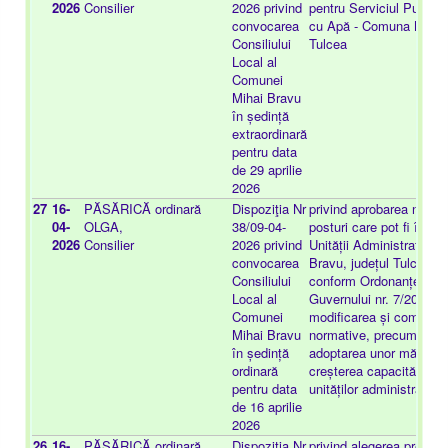
2026
Consilier
2026 privind
pentru Serviciul Public 
convocarea
cu Apă - Comuna Mihai 
Consiliului
Tulcea
Local al
Comunei
Mihai Bravu
în ședință
extraordinară
pentru data
de 29 aprilie
2026
27
16-
PĂSĂRICĂ
ordinară
Dispoziţia Nr
privind aprobarea numă
04-
OLGA,
38/09-04-
posturi care pot fi încad
2026
Consilier
2026 privind
Unității Administrativ-Te
convocarea
Bravu, județul Tulcea sta
Consiliului
conform Ordonanței de 
Local al
Guvernului nr. 7/2026 p
Comunei
modificarea și completa
Mihai Bravu
normative, precum și pe
în ședință
adoptarea unor măsuri p
ordinară
creșterea capacității fin
pentru data
unităților administrativ-te
de 16 aprilie
2026
26
16-
PĂSĂRICĂ
ordinară
Dispoziţia Nr
privind alegerea preşedi