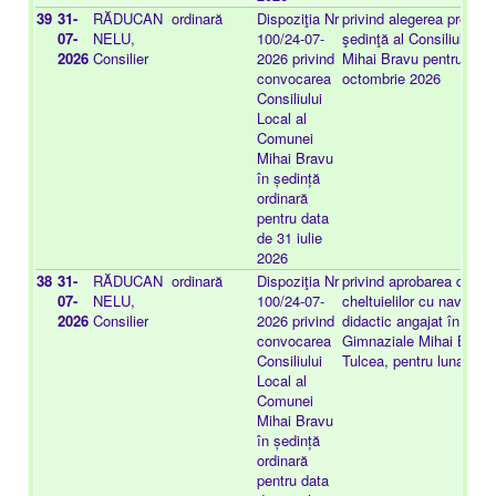
39
31-
RĂDUCAN
ordinară
Dispoziţia Nr
privind alegerea preşedi
07-
NELU,
100/24-07-
şedinţă al Consiliului l
2026
Consilier
2026 privind
Mihai Bravu pentru peri
convocarea
octombrie 2026
Consiliului
Local al
Comunei
Mihai Bravu
în ședință
ordinară
pentru data
de 31 iulie
2026
38
31-
RĂDUCAN
ordinară
Dispoziţia Nr
privind aprobarea decont
07-
NELU,
100/24-07-
cheltuielilor cu naveta p
2026
Consilier
2026 privind
didactic angajat în cadru
convocarea
Gimnaziale Mihai Bravu,
Consiliului
Tulcea, pentru luna apri
Local al
Comunei
Mihai Bravu
în ședință
ordinară
pentru data