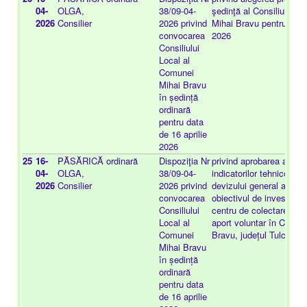
04-
OLGA,
38/09-04-
şedinţă al Consiliului l
2026
Consilier
2026 privind
Mihai Bravu pentru perio
convocarea
2026
Consiliului
Local al
Comunei
Mihai Bravu
în ședință
ordinară
pentru data
de 16 aprilie
2026
25
16-
PĂSĂRICĂ
ordinară
Dispoziţia Nr
privind aprobarea actuali
04-
OLGA,
38/09-04-
indicatorilor tehnico-eco
2026
Consilier
2026 privind
devizului general actual
convocarea
obiectivul de investiții "
Consiliului
centru de colectare a de
Local al
aport voluntar în Comun
Comunei
Bravu, județul Tulcea"
Mihai Bravu
în ședință
ordinară
pentru data
de 16 aprilie