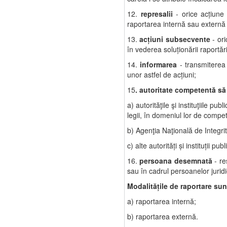
12.
represalii
- orice acţiune
raportarea internă sau externă 
13.
acţiuni subsecvente
- ori
în vederea soluţionării raportări
14.
informarea
- transmiterea 
unor astfel de acţiuni;
15
. autoritate competentă să 
a) autorităţile şi instituţiile pu
legii, în domeniul lor de compe
b) Agenţia Naţională de Integri
c) alte autorităţi şi instituţii 
16.
persoana desemnată
- re
sau în cadrul persoanelor juridi
Modalităţile de raportare sun
a) raportarea internă;
b) raportarea externă.