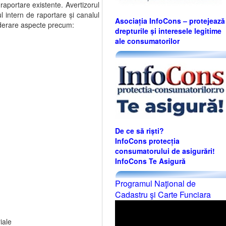
 raportare existente. Avertizorul
ul intern de raportare şi canalul
Asociația InfoCons – protejează
siderare aspecte precum:
drepturile și interesele legitime
ale consumatorilor
De ce să riști?
InfoCons protecția
consumatorului de asigurări!
InfoCons Te Asigură
Programul Naţional de
Cadastru şi Carte Funciara
riale