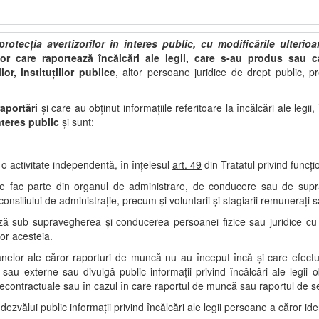
rotecția avertizorilor în interes public, cu modificările ulterioa
lor care raportează încălcări ale legii, care s-au produs sau 
or, instituţiilor publice
, altor persoane juridice de drept public, 
aportări
şi care au obţinut informaţiile referitoare la încălcări ale legii,
nteres public
și sunt:
o activitate independentă, în înţelesul
art. 49
din Tratatul privind funcţ
are fac parte din organul de administrare, de conducere sau de supra
consiliului de administraţie, precum şi voluntarii şi stagiarii remuneraţi
ză sub supravegherea şi conducerea persoanei fizice sau juridice cu c
lor acesteia.
anelor ale căror raporturi de muncă nu au început încă şi care efectu
sau externe sau divulgă public informaţii privind încălcări ale legii 
recontractuale sau în cazul în care raportul de muncă sau raportul de se
zvălui public informaţii privind încălcări ale legii persoane a căror id