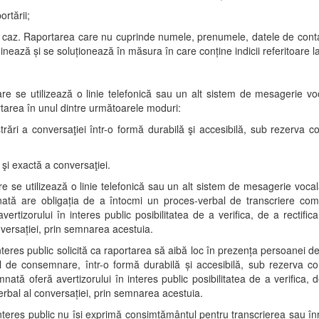
rtării;
 caz. Raportarea care nu cuprinde numele, prenumele, datele de conta
nează şi se soluţionează în măsura în care conţine indicii referitoare la 
tare se utilizează o linie telefonică sau un alt sistem de mesagerie 
tarea în unul dintre următoarele moduri:
trări a conversaţiei într-o formă durabilă şi accesibilă, sub rezerva c
 şi exactă a conversaţiei.
re se utilizează o linie telefonică sau un alt sistem de mesagerie vocală
ată are obligaţia de a întocmi un proces-verbal de transcriere comp
rtizorului în interes public posibilitatea de a verifica, de a rectific
nversaţiei, prin semnarea acestuia.
 interes public solicită ca raportarea să aibă loc în prezenţa persoanei 
 de consemnare, într-o formă durabilă şi accesibilă, sub rezerva con
ată oferă avertizorului în interes public posibilitatea de a verifica, d
verbal al conversaţiei, prin semnarea acestuia.
 interes public nu îşi exprimă consimţământul pentru transcrierea sau în