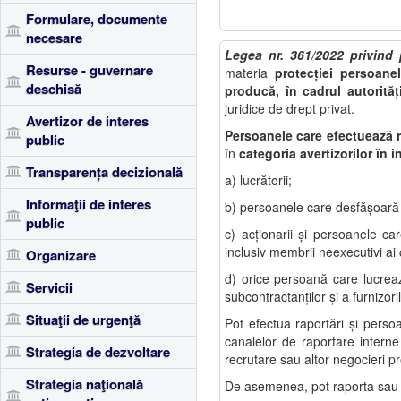
Formulare, documente
necesare
Legea nr. 361/2022 privind p
Resurse - guvernare
materia
protecţiei persoane
deschisă
producă, în cadrul autorităţil
juridice de drept privat.
Avertizor de interes
Persoanele care efectuează r
public
în
categoria avertizorilor în i
Transparența decizională
a) lucrătorii;
Informaţii de interes
b) persoanele care desfăşoară 
public
c) acţionarii şi persoanele c
inclusiv membrii neexecutivi ai 
Organizare
d) orice persoană care lucrea
Servicii
subcontractanţilor şi a furnizori
Situaţii de urgenţă
Pot efectua raportări și perso
canalelor de raportare interne 
Strategia de dezvoltare
recrutare sau altor negocieri p
Strategia naţională
De asemenea, pot raporta sau de