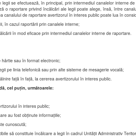
 legii se efectuează, în principal, prin intermediul canalelor interne de
ă o raportare privind încălcări ale legii poate alege, însă, între canal
a canalului de raportare avertizorul în interes public poate lua în con
ii, în cazul raportării prin canalele interne;
călcării în mod eficace prin intermediul canalelor interne de raportare.
 hârtie sau în format electronic;
egii pe linia telefonică sau prin alte sisteme de mesagerie vocală;
lnire faţă în faţă, la cererea avertizorului în interes public.
dă, cel puţin, următoarele:
tizorului în interes public;
are au fost obţinute informaţiile;
ste cunoscută;
bile să constituie încălcare a legii în cadrul
U
nit
ății Administrativ Terito