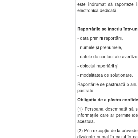
este îndrumat să raporteze î
electronică dedicată.
Raportările se înscriu într-un
- data primirii raportării,
- numele şi prenumele,
- datele de contact ale avertizor
- obiectul raportării şi
- modalitatea de soluţionare.
Raportările se păstrează 5 ani.
păstrate.
Obligaţia de a păstra confide
(1) Persoana desemnată să solu
informaţiile care ar permite id
acestuia.
(2) Prin excepţie de la prevederi
divulgate numai în cazul în ca