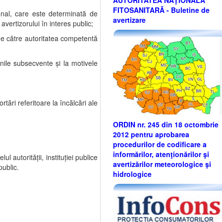
AUTORITATEA NAŢIONALĂ
FITOSANITARĂ - Buletine de
ional, care este determinată de
avertizare
vertizorului în interes public;
 de către autoritatea competentă
unile subsecvente şi la motivele
ortări referitoare la încălcări ale
ORDIN nr. 245 din 18 octombrie
2012 pentru aprobarea
procedurilor de codificare a
informărilor, atenţionărilor şi
elul autorităţii, instituţiei publice
avertizărilor meteorologice şi
public.
hidrologice