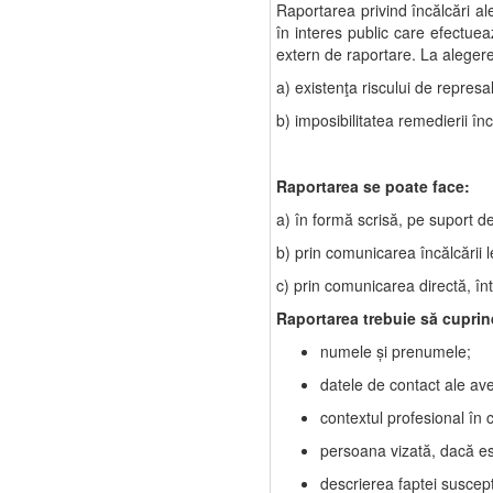
Raportarea privind încălcări ale
în interes public care efectueaz
extern de raportare. La alegere
a) existenţa riscului de represal
b) imposibilitatea remedierii în
Raportarea se poate face:
a) în formă scrisă, pe suport de
b) prin comunicarea încălcării l
c) prin comunicarea directă, întâ
Raportarea trebuie să cuprin
numele şi prenumele;
datele de contact ale aver
contextul profesional în c
persoana vizată, dacă e
descrierea faptei suscepti