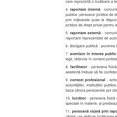
care reprezintă o încălcare a le
4.
raportare internă
- comunica
publice, persoane juridice de d
prin mijloacele puse la dispozi
juridice de drept privat pentru 
5.
raportare externă
- comunic
raportare reprezentate de autori
6. divulgare publică - punerea la
7.
avertizor în interes public
legii, obţinute în context profes
8.
facilitator
- persoana fizică 
asistenţă trebuie să fie confiden
9.
context profesional
- acti
autorităţilor, instituţiilor pub
baza cărora persoanele pot obţin
10.
lucrător
- persoana fizică 
speciale în materie, şi preste
11.
persoană vizată prin rapo
căreia i se atribuie încălcarea