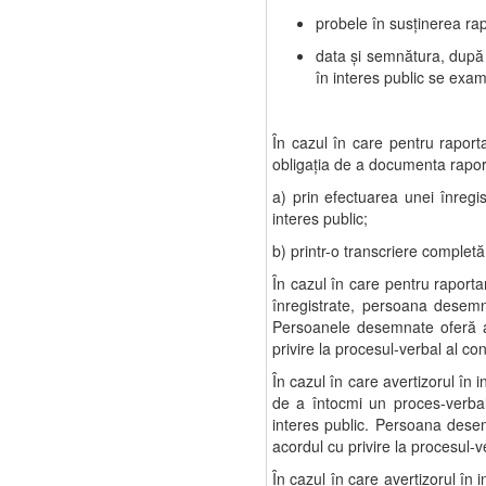
probele în susţinerea rapo
data şi semnătura, după
în interes public se exami
În cazul în care pentru rapor
obligaţia de a documenta rapor
a) prin efectuarea unei înregis
interes public;
b) printr-o transcriere completă
În cazul în care pentru raporta
înregistrate, persoana desemn
Persoanele desemnate oferă ave
privire la procesul-verbal al co
În cazul în care avertizorul în
de a întocmi un proces-verbal
interes public. Persoana desemn
acordul cu privire la procesul-
În cazul în care avertizorul în