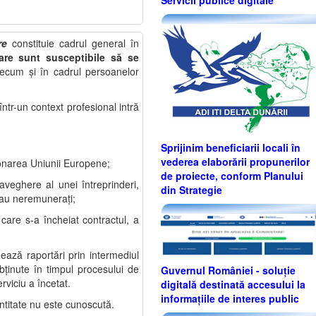
re
constituie cadrul general în
care sunt susceptibile să se
precum şi în cadrul persoanelor
 într-un context profesional intră
Sprijinim beneficiarii locali în
vederea elaborării propunerilor
ionarea Uniunii Europene;
de proiecte, conform Planului
veghere al unei întreprinderi,
din Strategie
 sau neremuneraţi;
are s-a încheiat contractul, a
ează raportări prin intermediul
obţinute în timpul procesului de
Guvernul României - soluție
rviciu a încetat.
digitală destinată accesului la
informațiile de interes public
entitate nu este cunoscută.