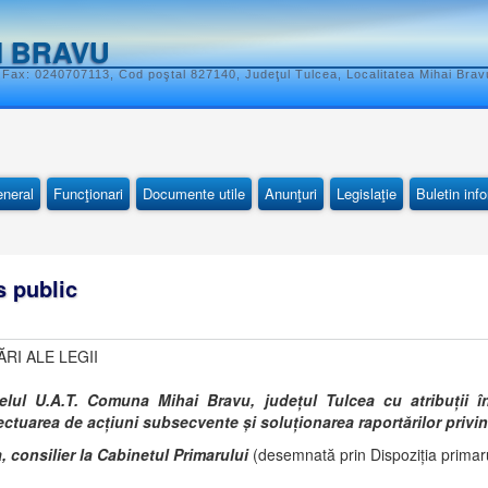
I BRAVU
 Fax: 0240707113, Cod poştal 827140, Judeţul Tulcea, Localitatea Mihai Bravu
eneral
Funcţionari
Documente utile
Anunţuri
Legislaţie
Buletin inf
s public
RI ALE LEGII
lul U.A.T. Comuna Mihai Bravu, județul Tulcea cu atribuții în
ectuarea de acțiuni subsecvente și soluționarea raportărilor privind
onsilier la Cabinetul Primarului
(desemnată prin Dispoziția primar