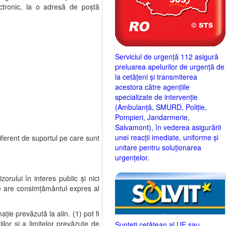
ctronic, la o adresă de poştă
Serviciul de urgență 112 asigură
preluarea apelurilor de urgență de
la cetățeni și transmiterea
acestora către agențiile
specializate de intervenție
(Ambulanță, SMURD, Poliție,
Pompieri, Jandarmerie,
Salvamont), în vederea asigurării
unei reacții imediate, uniforme și
iferent de suportul pe care sunt
unitare pentru soluționarea
urgențelor.
rului în interes public şi nici
are are consimţământul expres al
aţie prevăzută la alin. (1) pot fi
lor şi a limitelor prevăzute de
Sunteţi cetăţean al UE sau