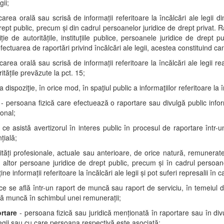
gii;
rea orală sau scrisă de informaţii referitoare la încălcări ale legii din c
rept public, precum şi din cadrul persoanelor juridice de drept privat. 
ţie de autorităţile, instituţiile publice, persoanele juridice de drept
efectuarea de raportări privind încălcări ale legii, acestea constituind ca
area orală sau scrisă de informaţii referitoare la încălcări ale legii re
tăţile prevăzute la pct. 15;
 dispoziţie, în orice mod, în spaţiul public a informaţiilor referitoare la în
- persoana fizică care efectuează o raportare sau divulgă public informa
ional;
ce asistă avertizorul în interes public în procesul de raportare într-u
ţială;
vităţi profesionale, actuale sau anterioare, de orice natură, remunerat
lice, altor persoane juridice de drept public, precum şi în cadrul persoan
e informaţii referitoare la încălcări ale legii şi pot suferi represalii în
ce se află într-un raport de muncă sau raport de serviciu, în temeiul d
ază muncă în schimbul unei remuneraţii;
rtare
- persoana fizică sau juridică menţionată în raportare sau în di
 legii sau cu care persoana respectivă este asociată;