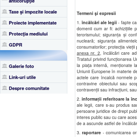
anticorupţie
Taxe şi impozite locale
Termeni şi expresii
Proiecte implementate
1.
încălcări ale legii
- fapte ca
domenii cum ar fi: achiziţiile p
Protecţia mediului
terorismului; siguranţa şi con
nucleară; siguranţa alimentel
GDPR
consumatorilor; protecţia vieţii
anexa nr. 2
, încălcări care a
Tratatul privind funcţionarea U
la piaţa internă, menţionate 
Galerie foto
Uniunii Europene în materie de 
Link-uri utile
actele care încalcă normele p
contravine obiectului sau scop
Despre comunitate
contravenţii sau infracţiuni, sau
2.
informaţii referitoare la înc
ale legii, care s-au produs sau
persoane juridice de drept publi
interes public sau cu care acesta
de a ascunde astfel de încălcăr
3.
raportare
- comunicarea oral