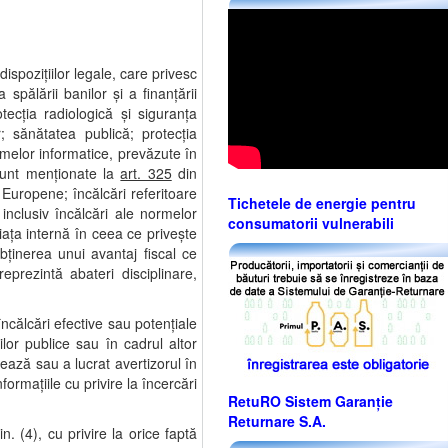
ispoziţiilor legale, care privesc
 spălării banilor şi a finanţării
tecţia radiologică şi siguranţa
; sănătatea publică; protecţia
temelor informatice, prevăzute în
 sunt menţionate la
art. 325
din
 Europene; încălcări referitoare
Tichetele de energie pentru
inclusiv încălcări ale normelor
consumatorii vulnerabili
iaţa internă în ceea ce priveşte
ţinerea unui avantaj fiscal ce
eprezintă abateri disciplinare,
 încălcări efective sau potenţiale
ilor publice sau în cadrul altor
rează sau a lucrat avertizorul în
formaţiile cu privire la încercări
RetuRO Sistem Garanție
Returnare S.A.
in. (4), cu privire la orice faptă