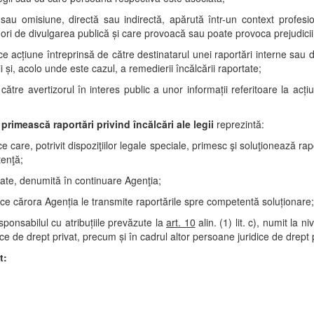
 sau omisiune, directă sau indirectă, apărută într-un context profes
ori de divulgarea publică şi care provoacă sau poate provoca prejudicii a
ce acţiune întreprinsă de către destinatarul unei raportări interne sau
i şi, acolo unde este cazul, a remedierii încălcării raportate;
către avertizorul în interes public a unor informaţii referitoare la acţi
primească raportări privind încălcări ale legii
reprezintă:
blice care, potrivit dispoziţiilor legale speciale, primesc şi soluţionează rap
tenţă;
tate, denumită în continuare Agenţia;
publice cărora Agenţia le transmite raportările spre competentă soluţionare;
sponsabilul cu atribuţiile prevăzute la
art. 10
alin. (1) lit. c), numit la niv
ce de drept privat, precum şi în cadrul altor persoane juridice de drept 
t: