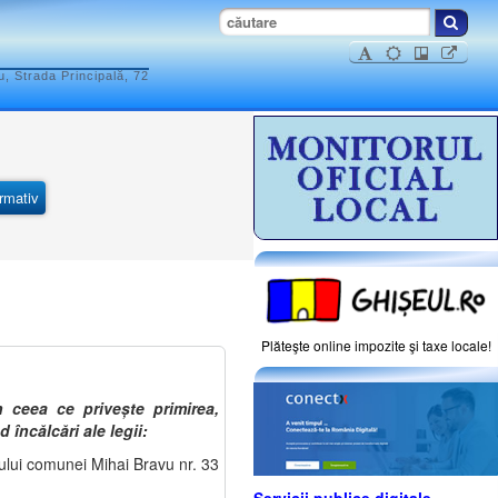
, Strada Principală, 72
ormativ
Plăteşte online impozite şi taxe locale!
 ceea ce privește primirea,
 încălcări ale legii:
ului comunei Mihai Bravu nr. 33
Servicii publice digitale