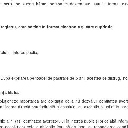
n scris, pe suport hârtie, persoanei desemnate, sau în format ele
 registru, care se ține în format electronic și care cuprinde
:
ului în interes public,
 După expirarea perioadei de păstrare de 5 ani, acestea se distrug, ind
nţialitatea
ţioneze raportarea are obligaţia de a nu dezvălui identitatea avertizo
entificarea directă sau indirectă a acestuia, cu excepţia situaţiei în c
le alin. (1), identitatea avertizorului în interes public şi orice altă inform
re acest lucru este o obligaţie impusă de lege, cu respectarea condiţii