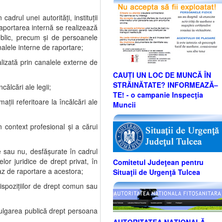
adrul unei autorităţi, instituţii
Raportarea internă se realizează
 public, precum şi de persoanele
nalele interne de raportare;
alizată prin canalele externe de
CAUȚI UN LOC DE MUNCĂ ÎN
STRĂINĂTATE? INFORMEAZĂ–
călcări ale legii;
TE! - o campanie Inspecţia
ţii referitoare la încălcări ale
Muncii
n context profesional şi a cărui
e sau nu, desfăşurate în cadrul
elor juridice de drept privat, în
Comitetul Judeţean pentru
 caz de raportare a acestora;
Situaţii de Urgenţă Tulcea
ispoziţiilor de drept comun sau
vulgarea publică drept persoana