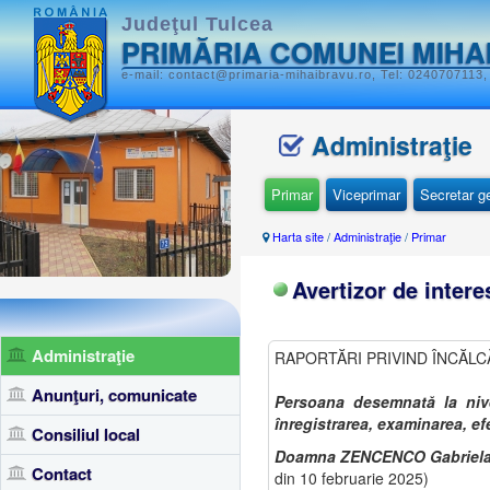
Judeţul Tulcea
PRIMĂRIA COMUNEI MIHA
e-mail: contact@primaria-mihaibravu.ro, Tel: 0240707113,
Administraţie
Primar
Viceprimar
Secretar g
Harta site
/
Administraţie
/
Primar
Avertizor de intere
Administraţie
RAPORTĂRI PRIVIND ÎNCĂLCĂ
Anunţuri, comunicate
Persoana desemnată la nive
înregistrarea, examinarea, ef
Consiliul local
Doamna ZENCENCO Gabriela, c
Contact
din 10 februarie 2025)