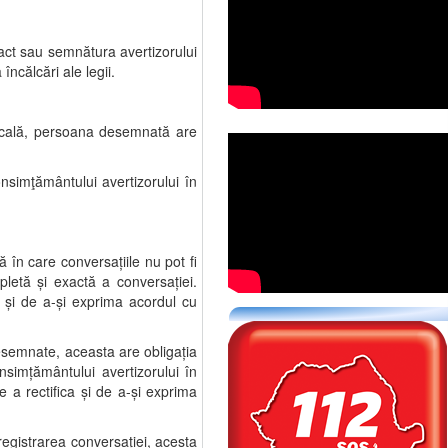
ct sau semnătura avertizorului
încălcări ale legii.
vocală, persoana desemnată are
onsimţământului avertizorului în
 în care conversaţiile nu pot fi
letă şi exactă a conversaţiei.
a şi de a-şi exprima acordul cu
desemnate, aceasta are obligaţia
simţământului avertizorului în
e a rectifica şi de a-şi exprima
registrarea conversaţiei, acesta