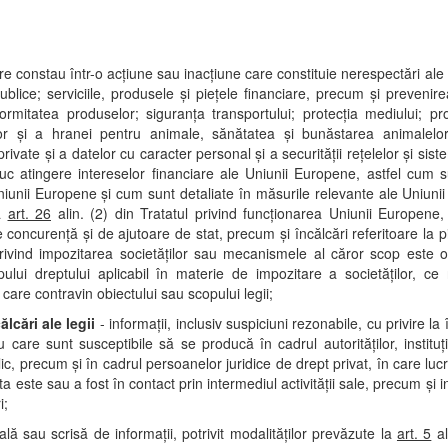
re constau într-o acţiune sau inacţiune care constituie nerespectări ale d
ublice; serviciile, produsele şi pieţele financiare, precum şi prevenirea
formitatea produselor; siguranţa transportului; protecţia mediului; pro
or şi a hranei pentru animale, sănătatea şi bunăstarea animalelor
 private şi a datelor cu caracter personal şi a securităţii reţelelor şi sis
duc atingere intereselor financiare ale Uniunii Europene, astfel cum
niunii Europene şi cum sunt detaliate în măsurile relevante ale Uniunii
la
art. 26
alin. (2) din Tratatul privind funcţionarea Uniunii Europene, 
concurenţă şi de ajutoare de stat, precum şi încălcări referitoare la p
rivind impozitarea societăţilor sau mecanismele al căror scop este ob
ului dreptului aplicabil în materie de impozitare a societăţilor, ce r
 care contravin obiectului sau scopului legii;
ălcări ale legii
- informaţii, inclusiv suspiciuni rezonabile, cu privire la
 care sunt susceptibile să se producă în cadrul autorităţilor, instituţi
c, precum şi în cadrul persoanelor juridice de drept privat, în care luc
 este sau a fost în contact prin intermediul activităţii sale, precum şi in
i;
ă sau scrisă de informaţii, potrivit modalităţilor prevăzute la
art. 5
al