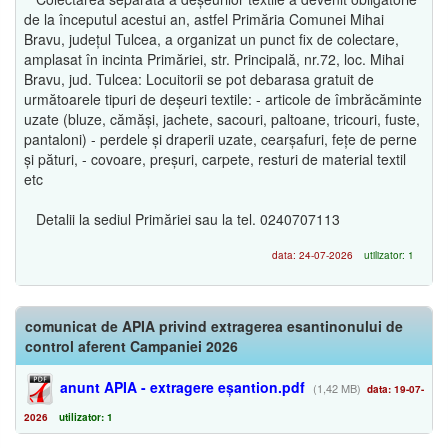
de la începutul acestui an, astfel Primăria Comunei Mihai
Bravu, județul Tulcea, a organizat un punct fix de colectare,
amplasat în incinta Primăriei, str. Principală, nr.72, loc. Mihai
Bravu, jud. Tulcea: Locuitorii se pot debarasa gratuit de
următoarele tipuri de deșeuri textile: - articole de îmbrăcăminte
uzate (bluze, cămăși, jachete, sacouri, paltoane, tricouri, fuste,
pantaloni) - perdele și draperii uzate, cearșafuri, fețe de perne
și pături, - covoare, preșuri, carpete, resturi de material textil
etc
Detalii la sediul Primăriei sau la tel. 0240707113
data: 24-07-2026
utilizator: 1
comunicat de APIA privind extragerea esantinonului de
control aferent Campaniei 2026
anunt APIA - extragere eșantion.pdf
(1,42 MB)
data: 19-07-
2026
utilizator: 1