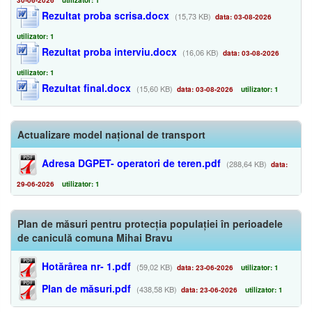
30-06-2026
utilizator: 1
Rezultat proba scrisa.docx
(15,73 KB)
data: 03-08-2026
utilizator: 1
Rezultat proba interviu.docx
(16,06 KB)
data: 03-08-2026
utilizator: 1
Rezultat final.docx
(15,60 KB)
data: 03-08-2026
utilizator: 1
Actualizare model național de transport
Adresa DGPET- operatori de teren.pdf
(288,64 KB)
data:
29-06-2026
utilizator: 1
Plan de măsuri pentru protecția populației în perioadele
de caniculă comuna Mihai Bravu
Hotărârea nr- 1.pdf
(59,02 KB)
data: 23-06-2026
utilizator: 1
Plan de măsuri.pdf
(438,58 KB)
data: 23-06-2026
utilizator: 1