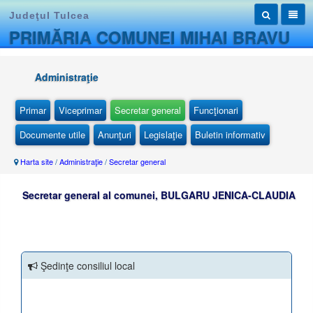
Judeţul Tulcea
PRIMĂRIA COMUNEI MIHAI BRAVU
Administraţie
Primar
Viceprimar
Secretar general
Funcţionari
Documente utile
Anunţuri
Legislaţie
Buletin informativ
Harta site
/
Administraţie
/
Secretar general
Secretar general al comunei, BULGARU JENICA-CLAUDIA
Şedinţe consiliul local