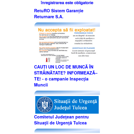
RetuRO Sistem Garanție
Returnare S.A.
CAUȚI UN LOC DE MUNCĂ ÎN
STRĂINĂTATE? INFORMEAZĂ–
TE! - o campanie Inspecţia
Muncii
Comitetul Judeţean pentru
Situaţii de Urgenţă Tulcea