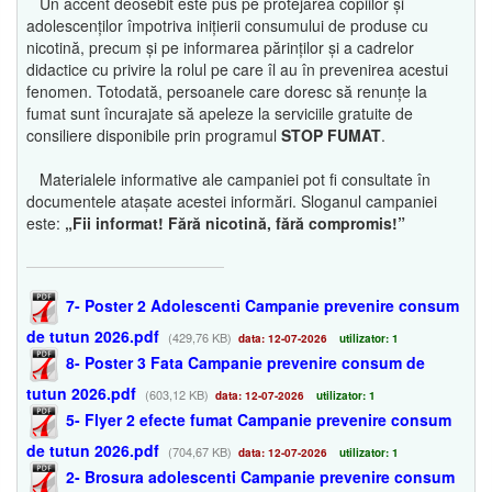
Un accent deosebit este pus pe protejarea copiilor și
adolescenților împotriva inițierii consumului de produse cu
nicotină, precum și pe informarea părinților și a cadrelor
didactice cu privire la rolul pe care îl au în prevenirea acestui
fenomen. Totodată, persoanele care doresc să renunțe la
fumat sunt încurajate să apeleze la serviciile gratuite de
consiliere disponibile prin programul
STOP FUMAT
.
Materialele informative ale campaniei pot fi consultate în
documentele atașate acestei informări. Sloganul campaniei
este:
„Fii informat! Fără nicotină, fără compromis!”
7- Poster 2 Adolescenti Campanie prevenire consum
de tutun 2026.pdf
(429,76 KB)
data: 12-07-2026
utilizator: 1
8- Poster 3 Fata Campanie prevenire consum de
tutun 2026.pdf
(603,12 KB)
data: 12-07-2026
utilizator: 1
5- Flyer 2 efecte fumat Campanie prevenire consum
de tutun 2026.pdf
(704,67 KB)
data: 12-07-2026
utilizator: 1
2- Brosura adolescenti Campanie prevenire consum