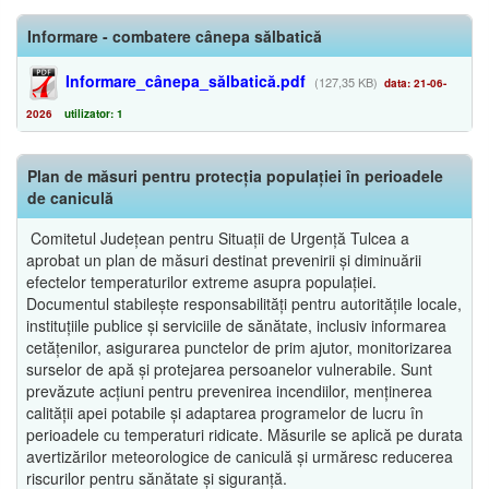
Informare - combatere cânepa sălbatică
Informare_cânepa_sălbatică.pdf
(127,35 KB)
data: 21-06-
2026
utilizator: 1
Plan de măsuri pentru protecția populației în perioadele
de caniculă
Comitetul Județean pentru Situații de Urgență Tulcea a
aprobat un plan de măsuri destinat prevenirii și diminuării
efectelor temperaturilor extreme asupra populației.
Documentul stabilește responsabilități pentru autoritățile locale,
instituțiile publice și serviciile de sănătate, inclusiv informarea
cetățenilor, asigurarea punctelor de prim ajutor, monitorizarea
surselor de apă și protejarea persoanelor vulnerabile. Sunt
prevăzute acțiuni pentru prevenirea incendiilor, menținerea
calității apei potabile și adaptarea programelor de lucru în
perioadele cu temperaturi ridicate. Măsurile se aplică pe durata
avertizărilor meteorologice de caniculă și urmăresc reducerea
riscurilor pentru sănătate și siguranță.