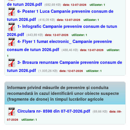
de tutun 2026.pdf
(692,69 KB)
data: 12-07-2026
utilizator: 1
6- Poster 1 Luca Campanie prevenire consum de
tutun 2026.pdf
(416,09 KB)
data: 12-07-2026
utilizator: 1
1- Infografic Campanie prevenire consum de tutun
2026.pdf
(443,89 KB)
data: 12-07-2026
utilizator: 1
4- Flyer 1 fumat electronic_ Campanie prevenire
consum de tutun 2026.pdf
(488,46 KB)
data: 12-07-2026
utilizator:
1
3- Brosura renuntare Campanie prevenire consum de
tutun 2026.pdf
(1.005,26 KB)
data: 12-07-2026
utilizator: 1
Informare privind măsurile de prevenire și conduita
recomandată în cazul identificării unor obiecte suspecte
(fragmente de drone) în timpul lucrărilor agricole
Circulara nr- 8598 din 07-07-2026.pdf
(69,66 KB)
data: 09-
07-2026
utilizator: 1