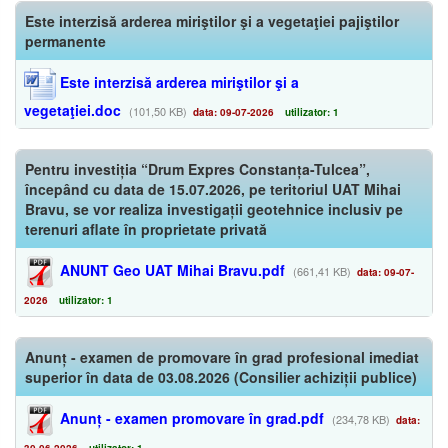
Este interzisă arderea miriştilor şi a vegetaţiei pajiştilor
permanente
Este interzisă arderea miriştilor şi a
vegetaţiei.doc
(101,50 KB)
data: 09-07-2026
utilizator: 1
Pentru investiția “Drum Expres Constanța-Tulcea”,
începând cu data de 15.07.2026, pe teritoriul UAT Mihai
Bravu, se vor realiza investigații geotehnice inclusiv pe
terenuri aflate în proprietate privată
ANUNT Geo UAT Mihai Bravu.pdf
(661,41 KB)
data: 09-07-
2026
utilizator: 1
Anunț - examen de promovare în grad profesional imediat
superior în data de 03.08.2026 (Consilier achiziții publice)
Anunț - examen promovare în grad.pdf
(234,78 KB)
data: