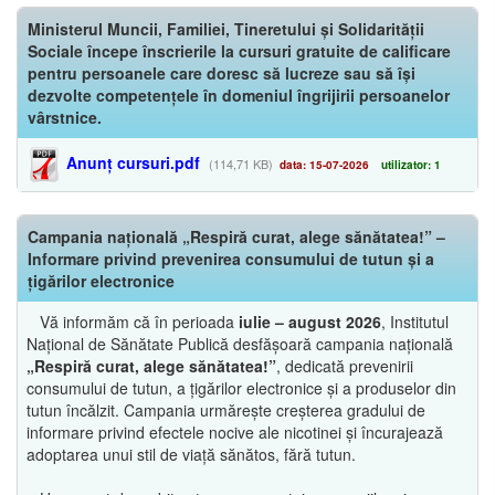
Ministerul Muncii, Familiei, Tineretului și Solidarității
Sociale începe înscrierile la cursuri gratuite de calificare
pentru persoanele care doresc să lucreze sau să își
dezvolte competențele în domeniul îngrijirii persoanelor
vârstnice.
Anunț cursuri.pdf
(114,71 KB)
data: 15-07-2026
utilizator: 1
Campania națională „Respiră curat, alege sănătatea!” –
Informare privind prevenirea consumului de tutun și a
țigărilor electronice
Vă informăm că în perioada
iulie – august 2026
, Institutul
Național de Sănătate Publică desfășoară campania națională
„Respiră curat, alege sănătatea!”
, dedicată prevenirii
consumului de tutun, a țigărilor electronice și a produselor din
tutun încălzit. Campania urmărește creșterea gradului de
informare privind efectele nocive ale nicotinei și încurajează
adoptarea unui stil de viață sănătos, fără tutun.