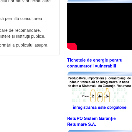
ctul normativ principal care
, să permită consultarea
valoare de recomandare.
tere și instituții publice.
formări a publicului asupra
Tichetele de energie pentru
consumatorii vulnerabili
RetuRO Sistem Garanție
Returnare S.A.