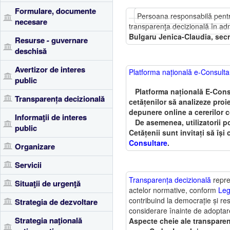
Formulare, documente
Persoana responsabilă pentru 
necesare
transparenţa decizională în admi
Bulgaru Jenica-Claudia, secr
Resurse - guvernare
deschisă
Avertizor de interes
Platforma națională e-Consulta
public
Platforma națională E-Consu
Transparența decizională
cetățenilor să analizeze proie
depunere online a cererilor c
Informaţii de interes
De asemenea, utilizatorii po
public
Cetățenii sunt invitați să își 
Consultare
.
Organizare
Servicii
Transparența decizională
reprez
Situaţii de urgenţă
actelor normative, conform
Leg
contribuind la democrație și res
Strategia de dezvoltare
considerare înainte de adoptarea
Strategia naţională
Aspecte cheie ale transparen