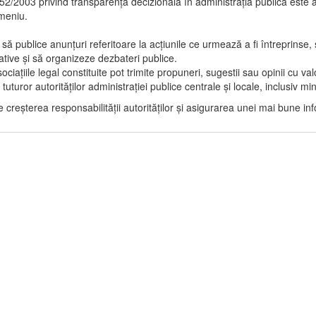
 52/2003
privind transparența decizională în administrația publică este a
meniu.
e să publice anunțuri referitoare la acțiunile ce urmează a fi întreprinse
tive și să organizeze dezbateri publice.
sociațiile legal constituite pot trimite propuneri, sugestii sau opinii cu 
tuturor autorităților administrației publice centrale și locale, inclusiv minis
creșterea responsabilității autorităților și asigurarea unei mai bune in