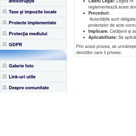
anticorupţie
Cadru Legal:
Legea nr.
reglementează acest do
Taxe şi impozite locale
Proceduri:
Autoritățile sunt obligat
Proiecte implementate
proiectelor de acte norma
Implicare:
Cetățenii și a
Protecţia mediului
Aplicabilitate:
Se aplică 
GDPR
Prin acest proces, se urmărește 
deciziilor care îi privesc.
Galerie foto
Link-uri utile
Despre comunitate