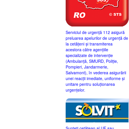
Serviciul de urgență 112 asigură
preluarea apelurilor de urgență de
la cetățeni și transmiterea
acestora către agențiile
specializate de intervenție
(Ambulanță, SMURD, Poliție,
Pompieri, Jandarmerie,
Salvamont), în vederea asigurării
unei reacții imediate, uniforme și
unitare pentru soluționarea
urgențelor.
Sunteţi cetăţean al UE sau