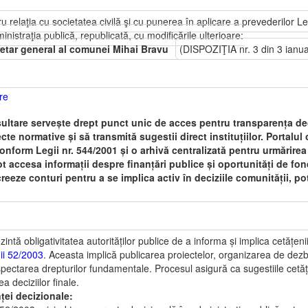
relaţia cu societatea civilă şi cu punerea în aplicare a prevederilor Le
nistraţia publică, republicată, cu modificările ulterioare:
etar general al comunei Mihai Bravu
(DISPOZIŢIA nr. 3 din 3 ianu
re
ltare servește drept punct unic de acces pentru transparența de
cte normative și să transmită sugestii direct instituțiilor. Portalul 
onform Legii nr. 544/2001 și o arhivă centralizată pentru urmărirea
t accesa informații despre finanțări publice și oportunități de fo
creeze conturi pentru a se implica activ în deciziile comunității, potr
intă obligativitatea autorităților publice de a informa și implica cetățen
ii 52/2003
. Aceasta implică publicarea proiectelor, organizarea de dezba
pectarea drepturilor fundamentale. Procesul asigură ca sugestiile cetățe
 deciziilor finale.
ței decizionale: