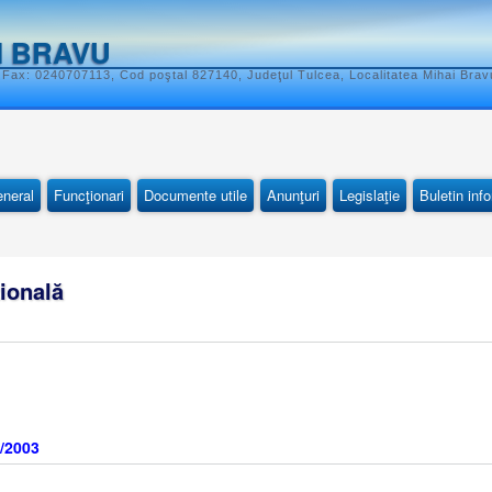
I BRAVU
 Fax: 0240707113, Cod poştal 827140, Judeţul Tulcea, Localitatea Mihai Bravu
eneral
Funcţionari
Documente utile
Anunţuri
Legislaţie
Buletin inf
ională
2/2003