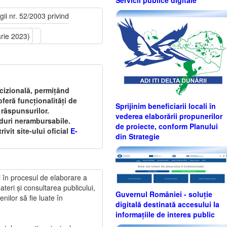
gii nr. 52/2003 privind
arie 2023)
cizională, permițând
oferă funcționalități de
Sprijinim beneficiarii locali în
 răspunsurilor.
vederea elaborării propunerilor
nduri nerambursabile.
de proiecte, conform Planului
ivit site-ului oficial
E-
din Strategie
ii în procesul de elaborare a
teri și consultarea publicului,
Guvernul României - soluție
nilor să fie luate în
digitală destinată accesului la
informațiile de interes public