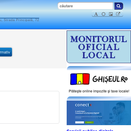
, Strada Principală, 72
ormativ
Plăteşte online impozite şi taxe locale!
Servicii publice digitale