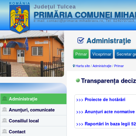
Judeţul Tulcea
PRIMĂRIA COMUNEI MIHA
e-mail: contact@primaria-mihaibravu.ro, Tel: 0240707113,
Administraţie
Primar
Viceprimar
Secretar g
Harta site
/
Administraţie
/
Primar
Transparența deciz
Administraţie
>>> Proiecte de hotărâri
Anunţuri, comunicate
>>> Anunțuri acte normative
Consiliul local
>>> Raportări în baza legii 5
Contact